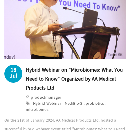
18
Hybrid Webinar on "Microbiomes: What You
Jul
Need to Know" Organized by AA Medical
Products Ltd
productmanager
Hybrid Webinar , MediBio-S , probiotics ,
microbomes
On the 21st of January 2024, AA Medical Products Ltd. hosted a
successful hybrid webinar event titled "Microbiomes: What You Need