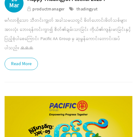
Mar
productmanager
thadingyut
မင်္ဂလာရှိသော သီတင်းကျွတ် အခါသမယတွင် မိတ်ဟောင်းမိတ်သစ်များ
အားလုံး ဘေးရန်ကင်းကွာ၍ စိတ်၏ချမ်းသာခြင်း ကိုယ်၏ကျန်းမာခြင်းနှင့်
ပြည့်စုံပါစေကြောင်း Pacific AA Group မှ ဆုမွန်ကောင်းတောင်းအပ်
ပါသည်။ 🙏🙏🙏
Read More