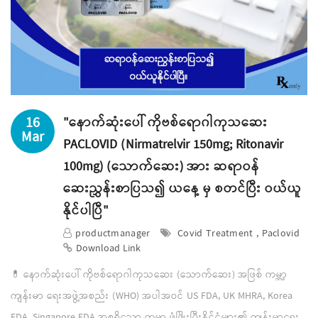
16
"နောက်ဆုံးပေါ် ကိုဗစ်ရောဂါကုသဆေး
Mar
PACLOVID (Nirmatrelvir 150mg; Ritonavir
100mg) (သောက်ဆေး) အား ဆရာဝန်
ဆေးညွှန်းစာပြသ၍ ယနေ့ မှ စတင်ပြီး ဝယ်ယူ
နိုင်ပါပြီ"
productmanager
Covid Treatment , Paclovid
Download Link
💊 နောက်ဆုံးပေါ် ကိုဗစ်ရောဂါကုသဆေး (သောက်ဆေး) အဖြစ် ကမ္ဘာ့
ကျန်းမာ ရေးအဖွဲ့အစည်း (WHO) အပါအဝင် US FDA, UK MHRA, Korea
FDA, Singapore FDA အစရှိသော ကမ္ဘာ့ ဖွံ့ဖြိုးပြီးနိုင်ငံများ၏ ကျန်းမာရေး