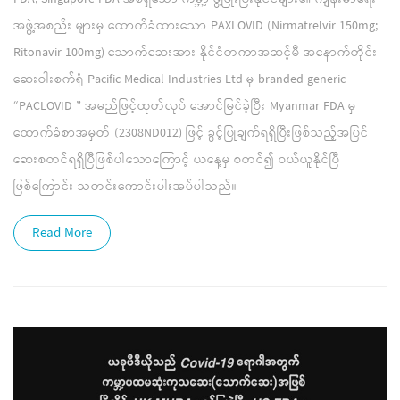
အဖွဲ့အစည်း များမှ ထောက်ခံထားသော PAXLOVID (Nirmatrelvir 150mg;
Ritonavir 100mg) သောက်ဆေးအား နိုင်ငံတကာအဆင့်မီ အနောက်တိုင်း
ဆေးဝါးစက်ရုံ Pacific Medical Industries Ltd မှ branded generic
“PACLOVID ” အမည်ဖြင့်ထုတ်လုပ် အောင်မြင်ခဲ့ပြီး Myanmar FDA မှ
ထောက်ခံစာအမှတ် (2308ND012) ဖြင့် ခွင့်ပြုချက်ရရှိပြီးဖြစ်သည့်အပြင်
ဆေးစတင်ရရှိပြီဖြစ်ပါသောကြောင့် ယနေ့မှ စတင်၍ ဝယ်ယူနိုင်ပြီ
ဖြစ်ကြောင်း သတင်းကောင်းပါးအပ်ပါသည်။
Read More