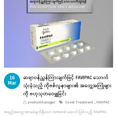
16
ဆရာဝန်ညွှန်ကြားချက်ဖြင့် FAVIPAC သောက်
Mar
သုံးခဲ့သည့် ကိုဗစ်လူနာများ၏ အတွေ့အကြုံများ
ကို ဗဟုသုတဝေမျှခြင်း
productmanager
Covid Treatment , FAVIPAC
အရည်အသွေးအာမခံချက်ရှိသော Antiviral ဆေးဝါးဖြစ်သည့် FAVIPAC