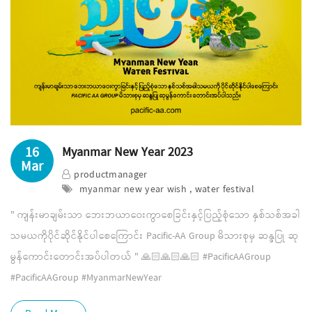
16
Myanmar New Year 2023
Mar
productmanager
myanmar new year wish , water festival
" ကျန်းမာချမ်းသာ ဘေးဘယာဝေးကွာစေခြင်းနှင့်ပြည့်စုံသော နှစ်သစ်အခါ
သမယကိုပိုင်ဆိုင်နိုင်ပါစေကြောင်း Pacific-AA Group မိသားစုမှ ဆန္ဒပြု ဆု
မွန်ကောင်းတောင်းအပ်ပါတယ် " 🙏🏻🙏🏻🙏🏻 #PacificAAGroup
#PacificAAGroup #MyanmarNewYear