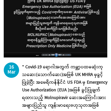
16
" Covid-19 ရောဂါအတွက် ကမ္ဘာ့ပထမဆုံးကု
Mar
သဆေး(သောက်ဆေး)အဖြစ် UK MHRA မှခွင့်
ပြုခဲ့ပြီး အမေရိကန်နိုင်ငံ US FDA မှ Emergency
Use Authorization (EUA )အဖြစ် ခွင့်ပြုချက်
ရထားသည့် Molnupiravir ဆေးအကြောင်းအား
အများပြည်သူ ကျန်းမာရေးဗဟုသုတအဖြစ်