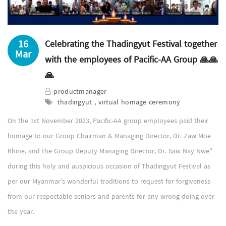
16
Celebrating the Thadingyut Festival together
Mar
with the employees of Pacific-AA Group 🙏🙏
🙏
productmanager
thadingyut , virtual homage ceremony
On the 1st November 2023, Pacific-AA group employees paid their
homage to our Group Chairman & Managing Director, Dr. Zaw Moe
Khine, and the Group Deputy Managing Director, Dr. Saw Nay Nwe"
during this holy and auspicious occasion of Thadingyut Festival as
per our Myanmar's wonderful traditions to request for forgiveness
from our respectable seniors and parents for any wrong doing over
the year.