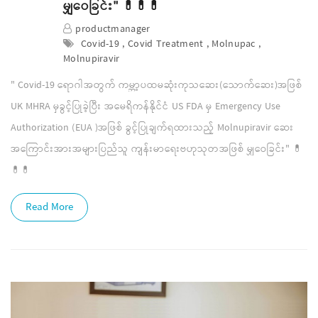
မျှဝေခြင်း" 💊💊💊
productmanager
Covid-19 , Covid Treatment , Molnupac ,
Molnupiravir
" Covid-19 ရောဂါအတွက် ကမ္ဘာ့ပထမဆုံးကုသဆေး(သောက်ဆေး)အဖြစ်
UK MHRA မှခွင့်ပြုခဲ့ပြီး အမေရိကန်နိုင်ငံ US FDA မှ Emergency Use
Authorization (EUA )အဖြစ် ခွင့်ပြုချက်ရထားသည့် Molnupiravir ဆေး
အကြောင်းအားအများပြည်သူ ကျန်းမာရေးဗဟုသုတအဖြစ် မျှဝေခြင်း" 💊
💊💊
Read More