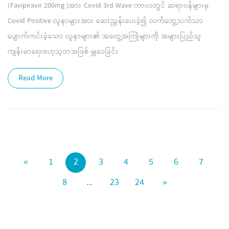
(Favipiravir 200mg )အား Covid 3rd Wave ကာလတွင် ဆရာဝန်များမှ
Covid Positive လူနာများအား ဆေးညွှန်းပေးခဲ့၍ လက်တွေ့သက်သာ
ပျောက်ကင်းခဲ့သော လူနာများ၏ အတွေ့အကြုံများကို အများပြည်သူ
ကျန်းမာရေးဗဟုသုတအဖြစ် မျှဝေခြင်း
Read More
«
1
2
3
4
5
6
7
8
...
23
24
»