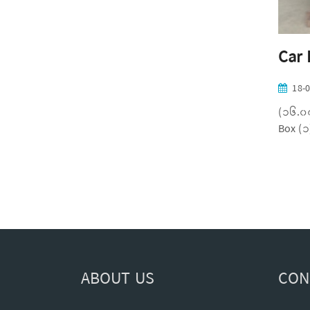
Car 
18-
(၁၆.၀၇
Box (၁
ABOUT US
CON